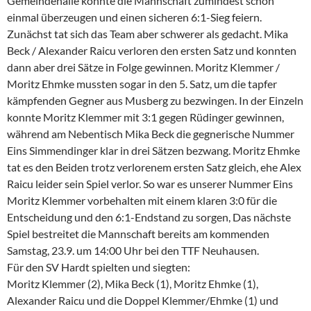
Gemeindehalle konnte die Mannschaft zumindest schon
einmal überzeugen und einen sicheren 6:1-Sieg feiern.
Zunächst tat sich das Team aber schwerer als gedacht. Mika
Beck / Alexander Raicu verloren den ersten Satz und konnten
dann aber drei Sätze in Folge gewinnen. Moritz Klemmer /
Moritz Ehmke mussten sogar in den 5. Satz, um die tapfer
kämpfenden Gegner aus Musberg zu bezwingen. In der Einzeln
konnte Moritz Klemmer mit 3:1 gegen Rüdinger gewinnen,
während am Nebentisch Mika Beck die gegnerische Nummer
Eins Simmendinger klar in drei Sätzen bezwang. Moritz Ehmke
tat es den Beiden trotz verlorenem ersten Satz gleich, ehe Alex
Raicu leider sein Spiel verlor. So war es unserer Nummer Eins
Moritz Klemmer vorbehalten mit einem klaren 3:0 für die
Entscheidung und den 6:1-Endstand zu sorgen, Das nächste
Spiel bestreitet die Mannschaft bereits am kommenden
Samstag, 23.9. um 14:00 Uhr bei den TTF Neuhausen.
Für den SV Hardt spielten und siegten:
Moritz Klemmer (2), Mika Beck (1), Moritz Ehmke (1),
Alexander Raicu und die Doppel Klemmer/Ehmke (1) und