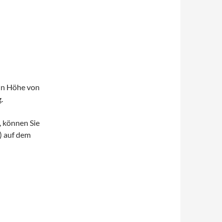
 in Höhe von
.
, können Sie
) auf dem