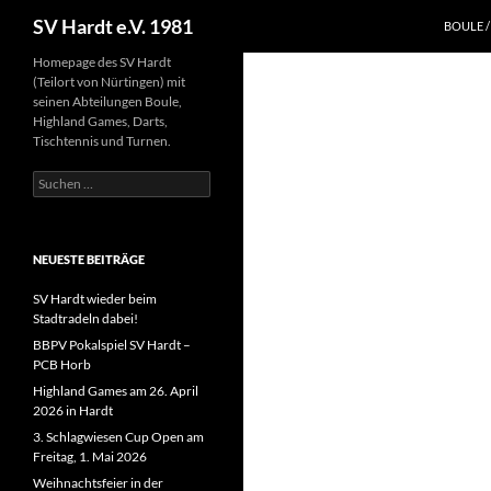
Suchen
SV Hardt e.V. 1981
BOULE 
Zum
Homepage des SV Hardt
(Teilort von Nürtingen) mit
Inhalt
seinen Abteilungen Boule,
springen
Highland Games, Darts,
Tischtennis und Turnen.
Suchen
nach:
NEUESTE BEITRÄGE
SV Hardt wieder beim
Stadtradeln dabei!
BBPV Pokalspiel SV Hardt –
PCB Horb
Highland Games am 26. April
2026 in Hardt
3. Schlagwiesen Cup Open am
Freitag, 1. Mai 2026
Weihnachtsfeier in der