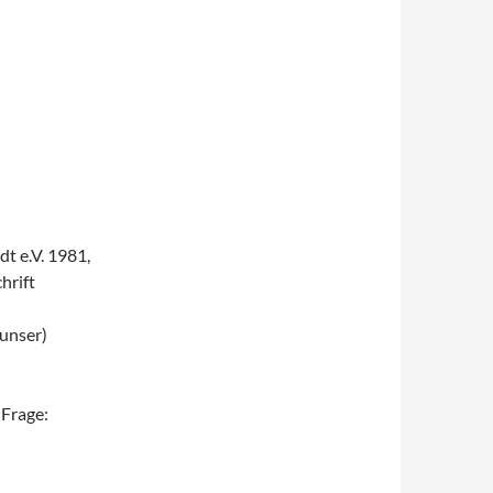
t e.V. 1981,
hrift
)
(unser)
 Frage: