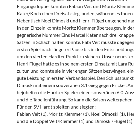
Eingangsdoppel konnten Fabian Veit und Moritz Klemme
Kater/Koch einen Dreisatzsieg landen, während es Ihnen
Nebentisch Noel Dimoski und Henri Flügel umgehend na
In den Einzeln konnte Moritz Klemmer überzeugen, in dem
gegnerische Nummer Eins Marcel Kater nach drei knappe
Sätzen in Schach halten konnte. Fabi Veit musste dagegen
ersten Spiel nach längerer Pause bis in den Entscheidung
um den vierten Hardter Punkt zu sichern. Unser neuester 
Henri Flügel hatte es in seinem ersten Einsatz mit Lara R
zu tun und konnte sie in vier engen Sätzen bezwingen, eine
gute Leistung im ersten Verbandsspiel. Den Schlusspunkt
Dimoski mit einem souveränen 3:1-Sieg gegen Frickel. A
bejubelten die Hardter Spieler einen souveränen 6:0-Aus
und die Tabellenführung. So kann die Saison weitergehen.
Für den SV Hardt spielten und siegten:
Fabian Veit (1), Moritz Klemmer (1), Noel Dimoski (1), Hen
und die Doppel Veit/Klemmer (1) und Dimoski/Flügel (1)