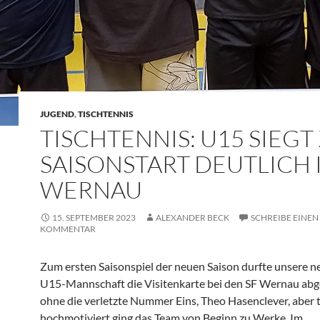
JUGEND
,
TISCHTENNIS
TISCHTENNIS: U15 SIEG
SAISONSTART DEUTLICH 
WERNAU
15. SEPTEMBER 2023
ALEXANDER BECK
SCHREIBE EINEN
KOMMENTAR
Zum ersten Saisonspiel der neuen Saison durfte unsere n
U15-Mannschaft die Visitenkarte bei den SF Wernau abg
ohne die verletzte Nummer Eins, Theo Hasenclever, aber
hochmotiviert ging das Team von Beginn zu Werke. Im