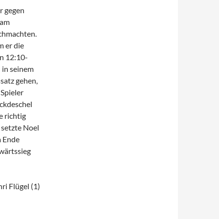
r gegen
 am
chmachten.
 er die
n 12:10-
 in seinem
ssatz gehen,
Spieler
uckdeschel
 richtig
 setzte Noel
m Ende
wärtssieg
ri Flügel (1)