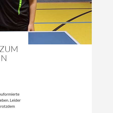
T ZUM
IN
euformierte
eben. Leider
 trotzdem