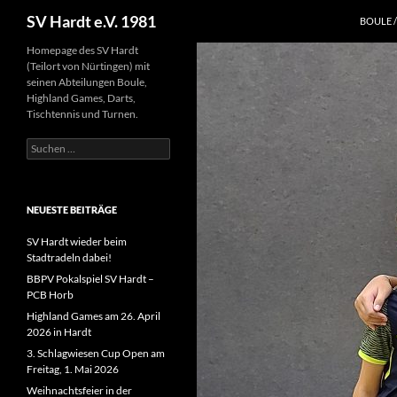
Suchen
SV Hardt e.V. 1981
BOULE 
Zum
Homepage des SV Hardt
(Teilort von Nürtingen) mit
Inhalt
seinen Abteilungen Boule,
springen
Highland Games, Darts,
Tischtennis und Turnen.
Suchen
nach:
NEUESTE BEITRÄGE
SV Hardt wieder beim
Stadtradeln dabei!
BBPV Pokalspiel SV Hardt –
PCB Horb
Highland Games am 26. April
2026 in Hardt
3. Schlagwiesen Cup Open am
Freitag, 1. Mai 2026
Weihnachtsfeier in der