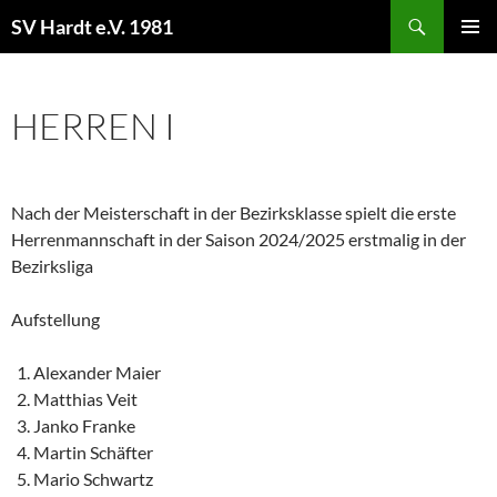
Zum
Suchen
SV Hardt e.V. 1981
Inhalt
PRIMÄR
springen
MENÜ
HERREN I
Nach der Meisterschaft in der Bezirksklasse spielt die erste
Herrenmannschaft in der Saison 2024/2025 erstmalig in der
Bezirksliga
Aufstellung
Alexander Maier
Matthias Veit
Janko Franke
Martin Schäfter
Mario Schwartz