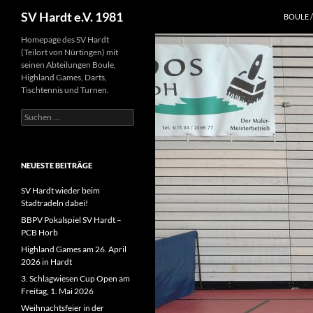
Suchen
SV Hardt e.V. 1981
BOULE 
Zum
Homepage des SV Hardt
(Teilort von Nürtingen) mit
Inhalt
seinen Abteilungen Boule,
springen
Highland Games, Darts,
Tischtennis und Turnen.
Suchen
nach:
NEUESTE BEITRÄGE
SV Hardt wieder beim
Stadtradeln dabei!
BBPV Pokalspiel SV Hardt –
PCB Horb
Highland Games am 26. April
2026 in Hardt
3. Schlagwiesen Cup Open am
Freitag, 1. Mai 2026
Weihnachtsfeier in der