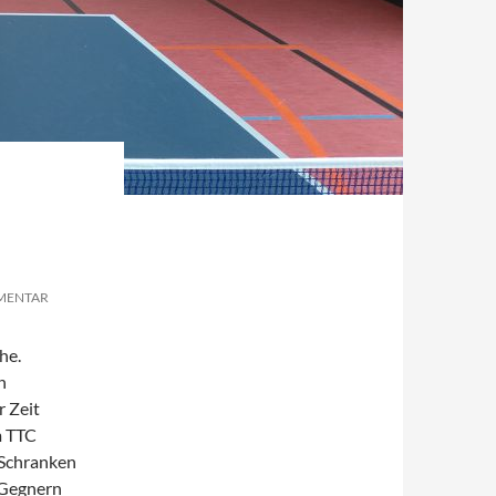
MMENTAR
he.
n
r Zeit
m TTC
 Schranken
 Gegnern