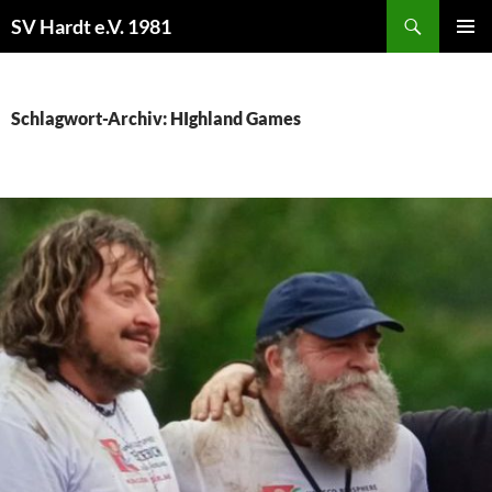
Zum
Suchen
SV Hardt e.V. 1981
Inhalt
PRIMÄR
springen
MENÜ
Schlagwort-Archiv: HIghland Games