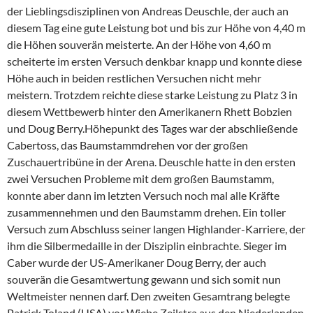
der Lieblingsdisziplinen von Andreas Deuschle, der auch an
diesem Tag eine gute Leistung bot und bis zur Höhe von 4,40 m
die Höhen souverän meisterte. An der Höhe von 4,60 m
scheiterte im ersten Versuch denkbar knapp und konnte diese
Höhe auch in beiden restlichen Versuchen nicht mehr
meistern. Trotzdem reichte diese starke Leistung zu Platz 3 in
diesem Wettbewerb hinter den Amerikanern Rhett Bobzien
und Doug Berry.Höhepunkt des Tages war der abschließende
Cabertoss, das Baumstammdrehen vor der großen
Zuschauertribüne in der Arena. Deuschle hatte in den ersten
zwei Versuchen Probleme mit dem großen Baumstamm,
konnte aber dann im letzten Versuch noch mal alle Kräfte
zusammennehmen und den Baumstamm drehen. Ein toller
Versuch zum Abschluss seiner langen Highlander-Karriere, der
ihm die Silbermedaille in der Disziplin einbrachte. Sieger im
Caber wurde der US-Amerikaner Doug Berry, der auch
souverän die Gesamtwertung gewann und sich somit nun
Weltmeister nennen darf. Den zweiten Gesamtrang belegte
Patrick Toland (USA) vor Wiebe Zeilstra aus den Niederlanden,