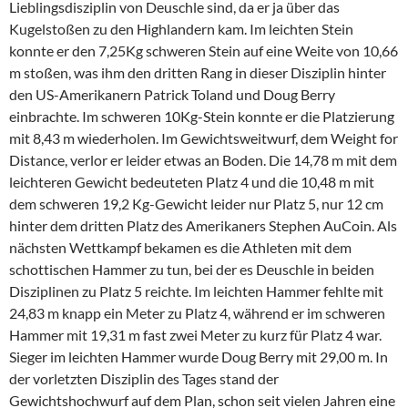
Lieblingsdisziplin von Deuschle sind, da er ja über das
Kugelstoßen zu den Highlandern kam. Im leichten Stein
konnte er den 7,25Kg schweren Stein auf eine Weite von 10,66
m stoßen, was ihm den dritten Rang in dieser Disziplin hinter
den US-Amerikanern Patrick Toland und Doug Berry
einbrachte. Im schweren 10Kg-Stein konnte er die Platzierung
mit 8,43 m wiederholen. Im Gewichtsweitwurf, dem Weight for
Distance, verlor er leider etwas an Boden. Die 14,78 m mit dem
leichteren Gewicht bedeuteten Platz 4 und die 10,48 m mit
dem schweren 19,2 Kg-Gewicht leider nur Platz 5, nur 12 cm
hinter dem dritten Platz des Amerikaners Stephen AuCoin. Als
nächsten Wettkampf bekamen es die Athleten mit dem
schottischen Hammer zu tun, bei der es Deuschle in beiden
Disziplinen zu Platz 5 reichte. Im leichten Hammer fehlte mit
24,83 m knapp ein Meter zu Platz 4, während er im schweren
Hammer mit 19,31 m fast zwei Meter zu kurz für Platz 4 war.
Sieger im leichten Hammer wurde Doug Berry mit 29,00 m. In
der vorletzten Disziplin des Tages stand der
Gewichtshochwurf auf dem Plan, schon seit vielen Jahren eine