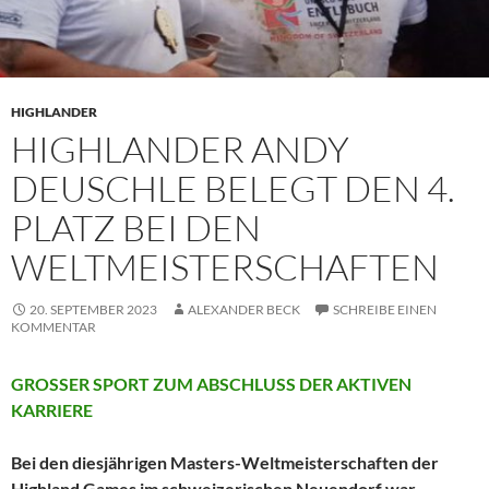
HIGHLANDER
HIGHLANDER ANDY
DEUSCHLE BELEGT DEN 4.
PLATZ BEI DEN
WELTMEISTERSCHAFTEN
20. SEPTEMBER 2023
ALEXANDER BECK
SCHREIBE EINEN
KOMMENTAR
GROSSER SPORT ZUM ABSCHLUSS DER AKTIVEN
KARRIERE
Bei den diesjährigen Masters-Weltmeisterschaften der
Highland Games im schweizerischen Neuendorf war