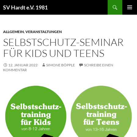
Zum
Suchen
SV Hardt e.V. 1981
Inhalt
PRIMÄR
springen
MENÜ
ALLGEMEIN
,
VERANSTALTUNGEN
SELBSTSCHUTZ-SEMINAR
FÜR KIDS UND TEENS
12. JANUAR 2022
SIMONE BÖPPLE
SCHREIBE EINEN
KOMMENTAR