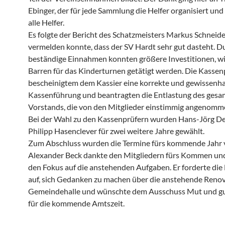
Ebinger, der für jede Sammlung die Helfer organisiert und
alle Helfer.
Es folgte der Bericht des Schatzmeisters Markus Schneide
vermelden konnte, dass der SV Hardt sehr gut dasteht. D
beständige Einnahmen konnten größere Investitionen, wie
Barren für das Kinderturnen getätigt werden. Die Kassen
bescheinigtem dem Kassier eine korrekte und gewissenha
Kassenführung und beantragten die Entlastung des ges
Vorstands, die von den Mitglieder einstimmig angenomm
Bei der Wahl zu den Kassenprüfern wurden Hans-Jörg D
Philipp Hasenclever für zwei weitere Jahre gewählt.
Zum Abschluss wurden die Termine fürs kommende Jahr v
Alexander Beck dankte den Mitgliedern fürs Kommen und
den Fokus auf die anstehenden Aufgaben. Er forderte die 
auf, sich Gedanken zu machen über die anstehende Renov
Gemeindehalle und wünschte dem Ausschuss Mut und gu
für die kommende Amtszeit.