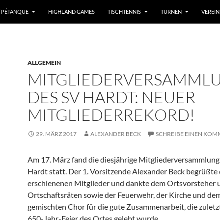
/ PÉTANQUE
HIGHLAND GAMES
TISCHTENNIS
TURNEN
VEREI
ALLGEMEIN
MITGLIEDERVERSAMML
DES SV HARDT: NEUER
MITGLIEDERREKORD!
29. MÄRZ 2017
ALEXANDER BECK
SCHREIBE EINEN KO
Am 17. März fand die diesjährige Mitgliederversammlung
Hardt statt. Der 1. Vorsitzende Alexander Beck begrüßte 
erschienenen Mitglieder und dankte dem Ortsvorsteher 
Ortschaftsräten sowie der Feuerwehr, der Kirche und de
gemischten Chor für die gute Zusammenarbeit, die zuletzt
650-Jahr-Feier des Ortes gelebt wurde.