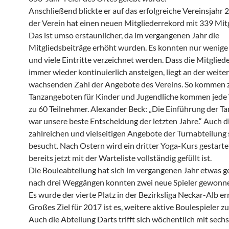
Anschließend blickte er auf das erfolgreiche Vereinsjahr 
der Verein hat einen neuen Mitgliederrekord mit 339 Mitg
Das ist umso erstaunlicher, da im vergangenen Jahr die
Mitgliedsbeiträge erhöht wurden. Es konnten nur wenige 
und viele Eintritte verzeichnet werden. Dass die Mitglied
immer wieder kontinuierlich ansteigen, liegt an der weiter
wachsenden Zahl der Angebote des Vereins. So kommen z
Tanzangeboten für Kinder und Jugendliche kommen jede
zu 60 Teilnehmer. Alexander Beck: „Die Einführung der T
war unsere beste Entscheidung der letzten Jahre.“ Auch d
zahlreichen und vielseitigen Angebote der Turnabteilung 
besucht. Nach Ostern wird ein dritter Yoga-Kurs gestartet
bereits jetzt mit der Warteliste vollständig gefüllt ist.
Die Bouleabteilung hat sich im vergangenen Jahr etwas ge
nach drei Weggängen konnten zwei neue Spieler gewonn
Es wurde der vierte Platz in der Bezirksliga Neckar-Alb err
Großes Ziel für 2017 ist es, weitere aktive Boulespieler z
Auch die Abteilung Darts trifft sich wöchentlich mit sechs