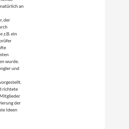
 natürlich an
r, der
urch
 z.B. ein
prüfer
fte
amten
en wurde.
engler und
orgestellt.
 richtete
Mitglieder
ierung der
te Ideen