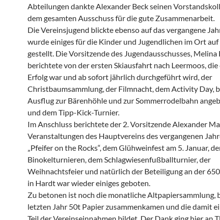
Abteilungen dankte Alexander Beck seinen Vorstandskol
dem gesamten Ausschuss für die gute Zusammenarbeit.
Die Vereinsjugend blickte ebenso auf das vergangene Jahr
wurde einiges für die Kinder und Jugendlichen im Ort auf
gestellt. Die Vorsitzende des Jugendausschusses, Melina 
berichtete von der ersten Skiausfahrt nach Leermoos, die 
Erfolg war und ab sofort jährlich durchgeführt wird, der
Christbaumsammlung, der Filmnacht, dem Activity Day, b
Ausflug zur Bärenhöhle und zur Sommerrodelbahn ange
und dem Tipp-Kick-Turnier.
Im Anschluss berichtete der 2. Vorsitzende Alexander Mai
Veranstaltungen des Hauptvereins des vergangenen Jahr
„Pfeifer on the Rocks“, dem Glühweinfest am 5. Januar, d
Binokelturnieren, dem Schlagwiesenfußballturnier, der
Weihnachtsfeier und natürlich der Beteiligung an der 650
in Hardt war wieder einiges geboten.
Zu betonen ist noch die monatliche Altpapiersammlung, b
letzten Jahr 50t Papier zusammenkamen und die damit e
Teil der Vereinseinnahmen bildet. Der Dank ging hier an