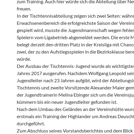
zum Training. Auch hier würde sich die Abteilung über N
freuen.
In der Tischtennisabteilung zeigen sich zwei Seiten: währ
Erwachsenenbereich die erfolgreichste Saison der Verein
gespielt wird, musste die Jugendmannschaft wegen fehl
Spielern vom Ligabetrieb abgemeldet werden. Die erste 
belegt derzeit den dritten Platz in der Kreisliga mit Chanc
zwei, der zu den Aufstiegsspielen in die Bezirksklasse ber
würde.
Der Ausbau der Tischtennis-Jugend wurde als wichtigstes
Jahres 2017 ausgerufen. Nachdem Wolfgang Leopold sein
Jugendleiter nach 23 Jahren aufgibt, wird der Abteilungsl
Tischtennis und zweite Vorsitzende Alexander Maier ge
der Jugendtrainerin Melina Ebinger sich um die Vereinsj
kümmern bis ein neuer Jugendleiter gefunden ist.
Nach dem Umbau des Geländes an der Vereinshütte wurd
erstmals ein Training der Highlander um Andreas Deusch
durchgeführt.
Zum Abschluss seines Vorstandsberichtes und dem Blick 