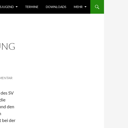
NSJUGEND
TERMINE
DOWNLOADS
MEHR
UNG
MMENTAR
 des SV
die
und den
m
 bei der