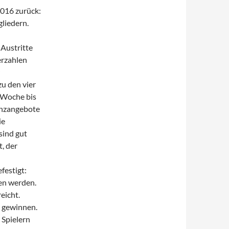
2016 zurück:
liedern.
Austritte
erzahlen
u den vier
 Woche bis
anzangebote
ie
sind gut
, der
festigt:
en werden.
eicht.
u gewinnen.
 Spielern