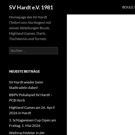
Suchen
SV Hardt e.V. 1981
BOULE 
Zum
Homepage des SV Hardt
(Teilort von Nürtingen) mit
Inhalt
seinen Abteilungen Boule,
springen
Highland Games, Darts,
Tischtennis und Turnen.
Suchen
nach:
NEUESTE BEITRÄGE
SV Hardt wieder beim
Stadtradeln dabei!
BBPV Pokalspiel SV Hardt –
PCB Horb
Highland Games am 26. April
2026 in Hardt
3. Schlagwiesen Cup Open am
Freitag, 1. Mai 2026
Weihnachtsfeier in der