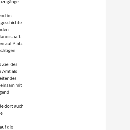
euzugänge
end im
sgeschichte
enden
Mannschaft
en auf Platz
echtigen
 Ziel des
 Amt als
eiter des
meinsam mit
ugend
e dort auch
le
auf die