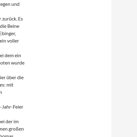
legen und
 zurück. Es
 die Beine
Ebinger,
ein voller
ei dem ein
boten wurde
er über die
es: mit
en
-Jahr-Feier
ei der im
inen großen
 Thomas