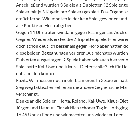
Anschließend wurden 3 Spiele als Dubletten ( 2 Spieler g
Spieler mit je 3 Kugeln pro Spieler) gespielt. Das Ergebnis
ernüchternd. Wir konnten leider kein Spiel gewinnen un
alle Punkte an Horb abgeben.
Gegen 14 Uhr traten wir dann gegen Esslingen an. Auch ei
Gegner. Wieder als erstes die 2 Triplette Spiele. Hier war
doch schon deutlich besser als gegen Horb aber hatten d
diese beiden Begegnungen verloren. Als nächstes wurden
Dubletten ausgetragen. 2 Spiele haben wir auch hier verl
Spiel hatte Kai-Uwe und Klaus – Dieter schließlich für Ha
entscheiden können.
Fazit:: Wir müssen noch mehr trainieren. In 2 Spielen hat
Sieg weg taktischer Fehler an die andere Gegnerische Ma
verschenkt.
Danke an die Spieler : Herta, Roland, Kai-Uwe, Klaus-Diet
Jürgen und Helmut . Ein wirklich schöner Tag in Horb gin
16.45 Uhr zu Ende und wir machten uns wieder auf den 