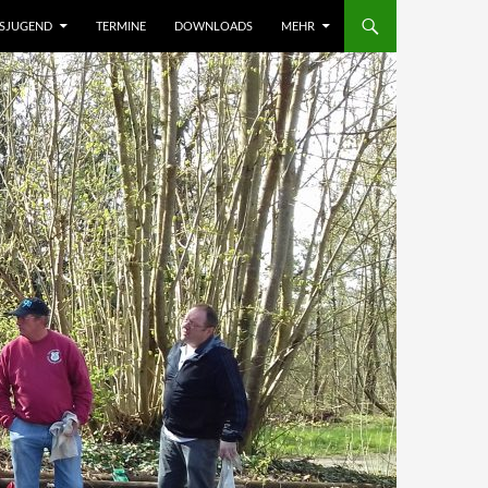
NSJUGEND
TERMINE
DOWNLOADS
MEHR