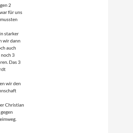
egen 2
 war für uns
d mussten
n starker
en wir dann
och auch
 noch 3
oren. Das 3
rdt
ten wir den
nnschaft
er Christian
g gegen
Heimweg.