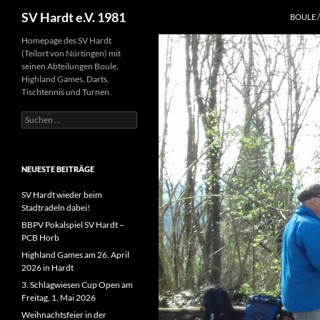
Suchen
SV Hardt e.V. 1981
BOULE 
Zum
Homepage des SV Hardt
(Teilort von Nürtingen) mit
Inhalt
seinen Abteilungen Boule,
springen
Highland Games, Darts,
Tischtennis und Turnen.
Suchen
nach:
NEUESTE BEITRÄGE
SV Hardt wieder beim
Stadtradeln dabei!
BBPV Pokalspiel SV Hardt –
PCB Horb
Highland Games am 26. April
2026 in Hardt
3. Schlagwiesen Cup Open am
Freitag, 1. Mai 2026
Weihnachtsfeier in der