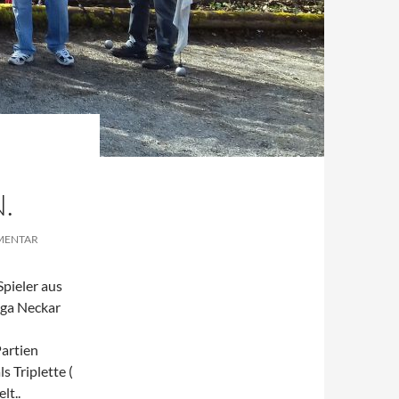
.
MENTAR
Spieler aus
iga Neckar
artien
s Triplette (
lt..