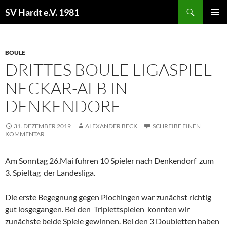
Zum
Suchen
SV Hardt e.V. 1981
Inhalt
PRIMÄR
springen
MENÜ
BOULE
DRITTES BOULE LIGASPIEL
NECKAR-ALB IN
DENKENDORF
31. DEZEMBER 2019
ALEXANDER BECK
SCHREIBE EINEN
KOMMENTAR
Am Sonntag 26.Mai fuhren 10 Spieler nach Denkendorf zum
3. Spieltag der Landesliga.
Die erste Begegnung gegen Plochingen war zunächst richtig
gut losgegangen. Bei den Triplettspielen konnten wir
zunächste beide Spiele gewinnen. Bei den 3 Doubletten haben