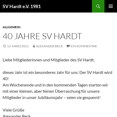
Zum
Suchen
SV Hardt e.V. 1981
Inhalt
PRIMÄR
springen
MENÜ
ALLGEMEIN
40 JAHRE SV HARDT
13. MÄRZ 2021
ALEXANDER BECK
EIN KOMMENTAR
Liebe Mitgliederinnen und Mitglieder des SV Hardt,
dieses Jahr ist ein besonderes Jahr für uns: Der SV Hardt wird
40!
Am Wochenende und in den kommenden Tagen starten wir
mit einer kleinen, aber feinen Überraschung für unsere
Mitglieder in unser Jubiläumsjahr – seien sie gespannt!
Viele Grüße
Alexander Beck