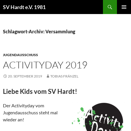
Zum
Suchen
SV Hardt e.V. 1981
Inhalt
PRIMÄR
springen
MENÜ
Schlagwort-Archiv: Versammlung
JUGENDAUSSCHUSS
ACTIVITYDAY 2019
20. SEPTEMBER 2019
TOBIAS FRÄNZEL
Liebe Kids vom SV Hardt!
Der Activityday vom
Jugendausschuss steht mal
wieder an!